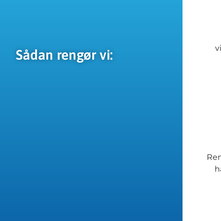
v
Sådan rengør vi:
Ren
h