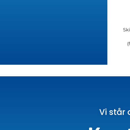
Ski
(
Vi står 