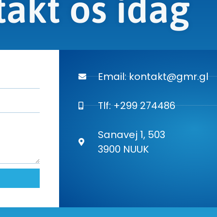
akt os idag
Email: kontakt@gmr.gl
Tlf: +299 274486
Sanavej 1, 503
3900 NUUK