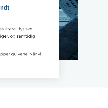
undt
sultere i fysiske
iger, og samtidig
opper gulvene. Når vi