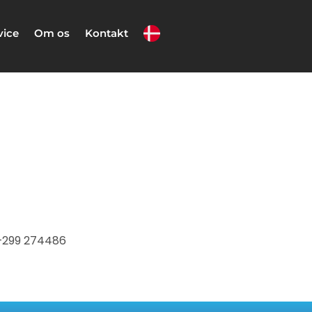
vice
Om os
Kontakt
+299 274486